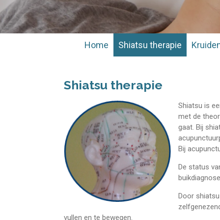
Home
Shiatsu therapie
Kruide
Shiatsu therapie
Shiatsu is e
met de theor
gaat. Bij shi
acupunctuurp
Bij acupunct
De status va
buikdiagnose
Door shiatsu 
zelfgenezend
vullen en te bewegen.