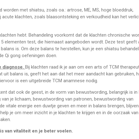
 worden met shiatsu, zoals oa.: artrose, ME, MS, hoge bloeddruk,
 acute klachten, zoals blaasontsteking en verkoudheid kan het verlic
ne klachten hebt. Behandeling voorkomt dat de klachten chronische wo
 5 elementen test, die hiernaast aangeboden wordt. Deze test geeft
balans is. Om deze balans te herstellen, kun je een shiatsu behandel
de Qi gong oefeningen doen.
e diagnose.
Bij klachten raad ik je aan om een arts of TCM therapeut
 uit balans is, geeft het aan dat het meer aandacht kan gebruiken, h
Hiervoor is een uitgebreide TCM anamnese nodig.
kent dat ook de geest, in de vorm van bewustwording, belangrijk is in
g van je lichaam, bewustwording van patronen, bewustwording van
 de vitale energie een duwtje geven en meer in balans brengen, blijve
Ik help je om meer inzicht in je klachten te krijgen en in de oorzaak van
maken.
 van vitaliteit en je beter voelen.