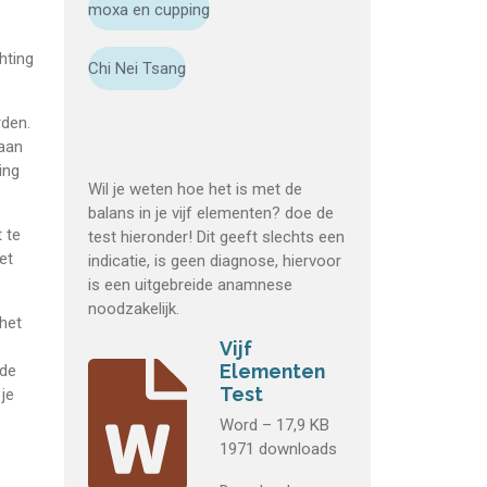
moxa en cupping
hting
Chi Nei Tsang
rden.
 aan
ing
Wil je weten hoe het is met de
balans in je vijf elementen? doe de
 te
test hieronder! Dit geeft slechts een
et
indicatie, is geen diagnose, hiervoor
is een uitgebreide anamnese
noodzakelijk.
 het
Vijf
Elementen
nde
Test
 je
Word – 17,9 KB
1971 downloads