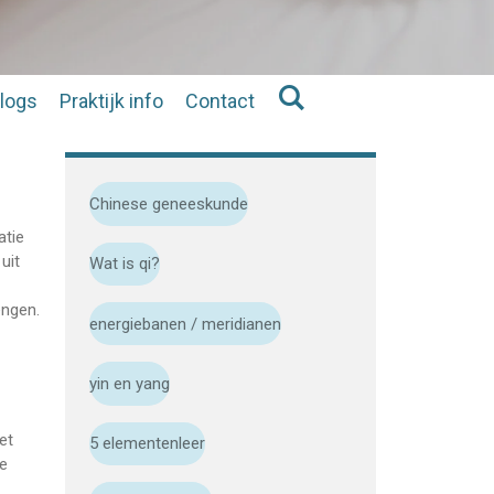
logs
Praktijk info
Contact
Chinese geneeskunde
atie
uit
Wat is qi?
engen.
energiebanen / meridianen
yin en yang
et
5 elementenleer
te