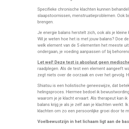
Specifieke chronische klachten kunnen behandeld
slaapstoornissen, menstruatieproblemen. Ook bij
brengen.
Je energie balans herstelt zich, ook als je klei
Wil je weten hoe het is met jouw balans? Doe de
welk element van de 5 elementen het meeste uit 
ondergaan, je voeding aanpassen of bij behoren
Let wel! Deze test is absoluut geen medisch
raadplegen. Als de test een element aangeeft wat
zegt niets over de oorzaak en over het gevolg. 
Shiatsu is een holistische geneeswijze, dat bete
helingsproces. Hiermee bedoel ik bewustwordin
waarom je je klacht ervaart. Als therapeut kan ik
balans krijg je als je zelf aan je klachten werkt. 
klachten om zo een persoonlijke groei door te 
Voelbewustzijn in het lichaam ligt aan de basis