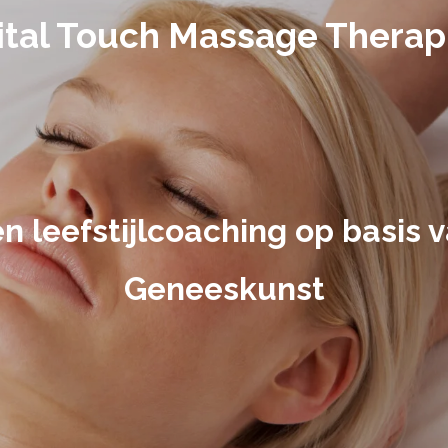
ital Touch Massage Therap
n leefstijlcoaching op basis 
Geneeskunst