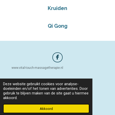
Kruiden
Qi Gong
F
a
www.vital-touch-massagetherapie.nl
c
e
b
o
Deze website gebruikt cookies voor analyse-
o
doeleinden en/of het tonen van advertenties. Door
k
gebruik te blijven maken van de site gaat u hiermee
lees hier hoe ik omga met uw privacy
akkoord.
Powered by
JouwWeb
Akkoord