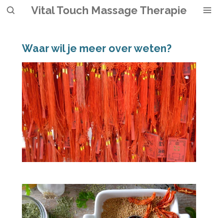
Vital Touch Massage Therapie
Ga
direct
naar
de
Waar wil je meer over weten?
hoofdinhoud