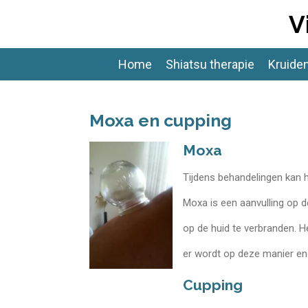
Ga
V
direct
naar
de
Home
Shiatsu therapie
Kruide
hoofdinhoud
Moxa en cupping
Moxa
Tijdens behandelingen kan h
Moxa is een aanvulling op d
op de huid te verbranden. He
er wordt op deze manier en
Cupping