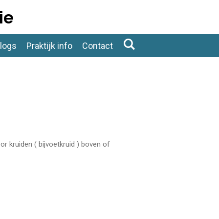
ie
logs
Praktijk info
Contact
r kruiden ( bijvoetkruid ) boven of