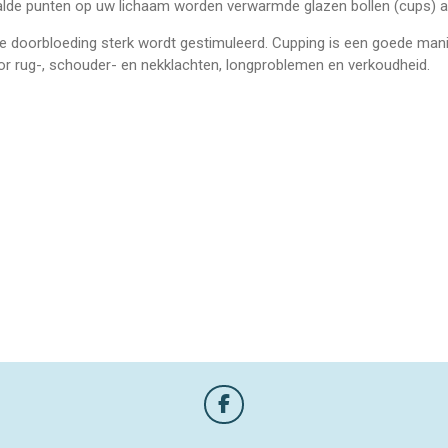
alde punten op uw lichaam worden verwarmde glazen bollen (cups) a
door de doorbloeding sterk wordt gestimuleerd. Cupping 
oor rug-, schouder- en nekklachten, longproblemen en verkoudheid.
F
a
assagetherapie.nl