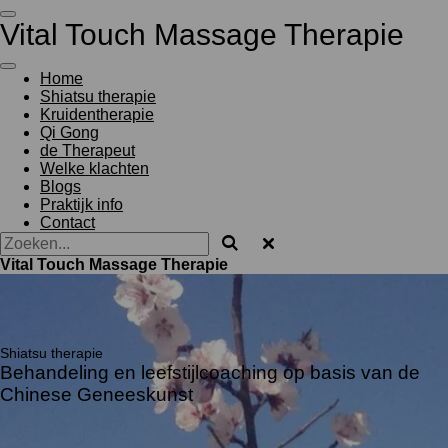
Ga
Vital Touch Massage Therapie
direct
naar
de
Home
hoofdinhoud
Shiatsu therapie
Kruidentherapie
Qi Gong
de Therapeut
Welke klachten
Blogs
Praktijk info
Contact
Vital Touch Massage Therapie
Shiatsu therapie
Behandeling en leefstijlcoaching op basis van de
Chinese Geneeskunst