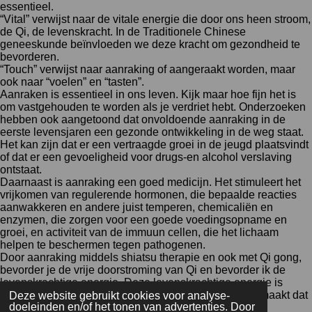
essentieel.
“Vital” verwijst naar de vitale energie die door ons heen stroom,
de Qi, de levenskracht. In de Traditionele Chinese
geneeskunde beïnvloeden we deze kracht om gezondheid te
bevorderen.
“Touch” verwijst naar aanraking of aangeraakt worden, maar
ook naar “voelen” en “tasten”.
Aanraken is essentieel in ons leven. Kijk maar hoe fijn het is
om vastgehouden te worden als je verdriet hebt. Onderzoeken
hebben ook aangetoond dat onvoldoende aanraking in de
eerste levensjaren een gezonde ontwikkeling in de weg staat.
Het kan zijn dat er een vertraagde groei in de jeugd plaatsvindt
of dat er een gevoeligheid voor drugs-en alcohol verslaving
ontstaat.
Daarnaast is aanraking een goed medicijn. Het stimuleert het
vrijkomen van regulerende hormonen, die bepaalde reacties
aanwakkeren en andere juist temperen, chemicaliën en
enzymen, die zorgen voor een goede voedingsopname en
groei, en activiteit van de immuun cellen, die het lichaam
helpen te beschermen tegen pathogenen.
Door aanraking middels shiatsu therapie en ook met Qi gong,
bevorder je de vrije doorstroming van Qi en bevorder ik de
levenskrachtige energie. Deze levenskrachtige energie is
noodzakelijk voor alle processen in het lichaam. Het maakt dat
Deze website gebruikt cookies voor analyse-
doeleinden en/of het tonen van advertenties. Door
je je lekkerder voelt en dat je kunt helen!