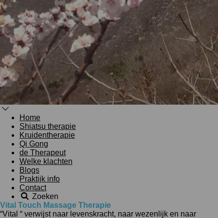
Home
Shiatsu therapie
Kruidentherapie
Qi Gong
de Therapeut
Welke klachten
Blogs
Praktijk info
Contact
Zoeken
Vital Touch Massage Therapie
“Vital “ verwijst naar levenskracht, naar wezenlijk en naar